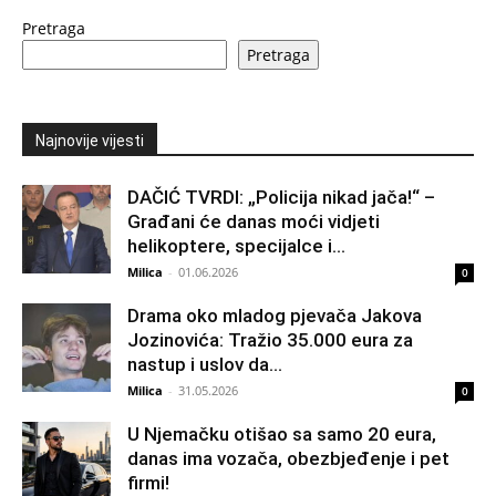
Pretraga
Pretraga
Najnovije vijesti
DAČIĆ TVRDI: „Policija nikad jača!“ –
Građani će danas moći vidjeti
helikoptere, specijalce i...
Milica
-
01.06.2026
0
Drama oko mladog pjevača Jakova
Jozinovića: Tražio 35.000 eura za
nastup i uslov da...
Milica
-
31.05.2026
0
U Njemačku otišao sa samo 20 eura,
danas ima vozača, obezbjeđenje i pet
firmi!