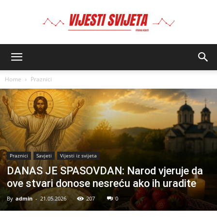
BIMA
Home
Praznici
Praznici
Savjeti
Vijesti iz svijeta
DANAS JE SPASOVDAN: Narod vjeruje da
ove stvari donose nesreću ako ih uradite
By
admin
-
21.05.2026
207
0