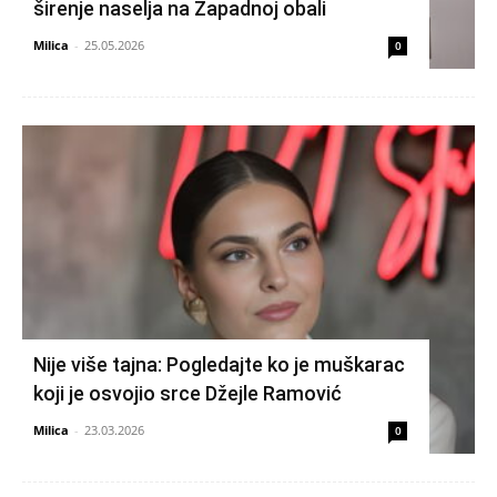
širenje naselja na Zapadnoj obali
Milica
-
25.05.2026
0
Nije više tajna: Pogledajte ko je muškarac
koji je osvojio srce Džejle Ramović
Milica
-
23.03.2026
0