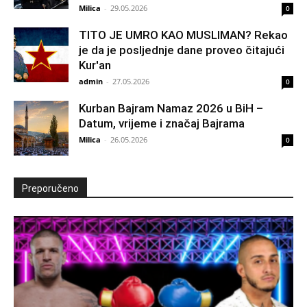
Milica
-
29.05.2026
0
TITO JE UMRO KAO MUSLIMAN? Rekao
je da je posljednje dane proveo čitajući
Kur'an
admin
-
27.05.2026
0
Kurban Bajram Namaz 2026 u BiH –
Datum, vrijeme i značaj Bajrama
Milica
-
26.05.2026
0
Preporučeno