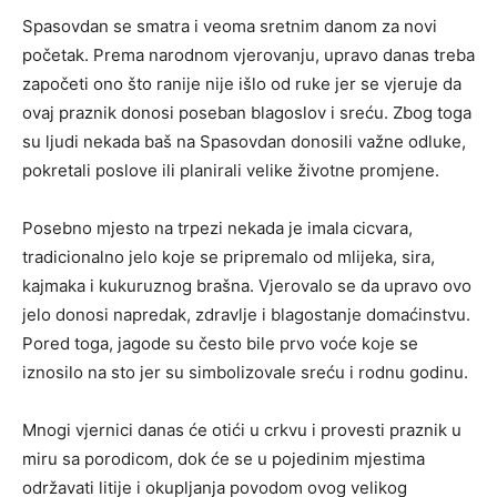
Spasovdan se smatra i veoma sretnim danom za novi
početak. Prema narodnom vjerovanju, upravo danas treba
započeti ono što ranije nije išlo od ruke jer se vjeruje da
ovaj praznik donosi poseban blagoslov i sreću. Zbog toga
su ljudi nekada baš na Spasovdan donosili važne odluke,
pokretali poslove ili planirali velike životne promjene.
Posebno mjesto na trpezi nekada je imala cicvara,
tradicionalno jelo koje se pripremalo od mlijeka, sira,
kajmaka i kukuruznog brašna. Vjerovalo se da upravo ovo
jelo donosi napredak, zdravlje i blagostanje domaćinstvu.
Pored toga, jagode su često bile prvo voće koje se
iznosilo na sto jer su simbolizovale sreću i rodnu godinu.
Mnogi vjernici danas će otići u crkvu i provesti praznik u
miru sa porodicom, dok će se u pojedinim mjestima
održavati litije i okupljanja povodom ovog velikog