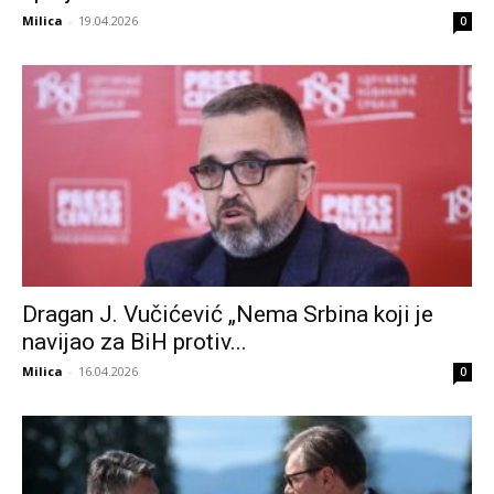
Milica
-
19.04.2026
0
Dragan J. Vučićević „Nema Srbina koji je
navijao za BiH protiv...
Milica
-
16.04.2026
0