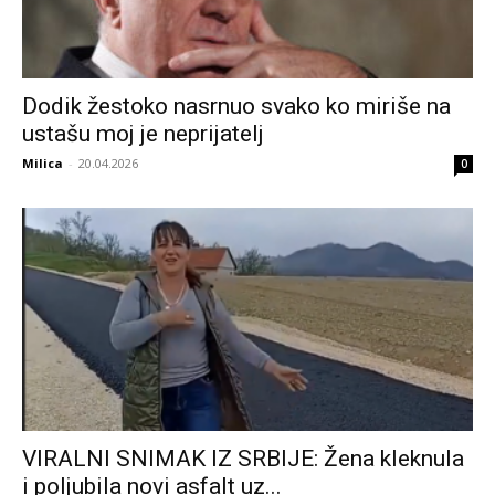
Dodik žestoko nasrnuo svako ko miriše na
ustašu moj je neprijatelj
Milica
-
20.04.2026
0
VIRALNI SNIMAK IZ SRBIJE: Žena kleknula
i poljubila novi asfalt uz...