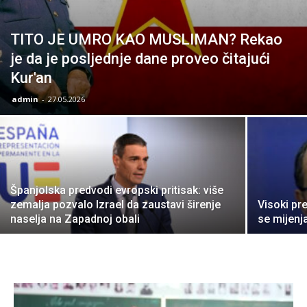
TITO JE UMRO KAO MUSLIMAN? Rekao
je da je posljednje dane proveo čitajući
Kur'an
admin
-
27.05.2026
Španjolska predvodi evropski pritisak: više
zemalja pozvalo Izrael da zaustavi širenje
Visoki pr
naselja na Zapadnoj obali
se mijenj