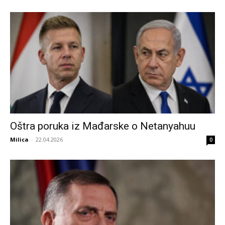
Oštra poruka iz Mađarske o Netanyahuu
Milica
-
22.04.2026
0