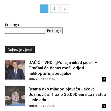
1
2
Pretraga
Pretraga
Najnovije vijesti
DAČIĆ TVRDI: „Policija nikad jača!“ –
Građani će danas moći vidjeti
helikoptere, specijalce i...
Milica
-
01.06.2026
0
Drama oko mladog pjevača Jakova
Jozinovića: Tražio 35.000 eura za nastup
i uslov da...
Milica
-
31.05.2026
0