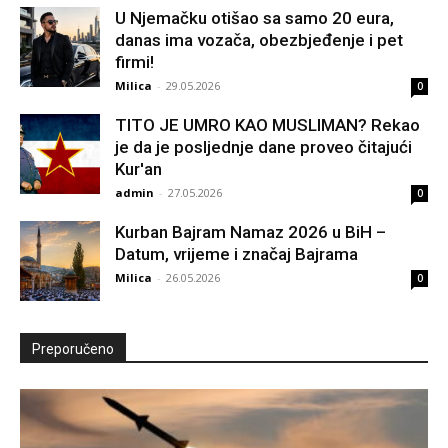
U Njemačku otišao sa samo 20 eura,
danas ima vozača, obezbjeđenje i pet
firmi!
Milica
-
29.05.2026
0
TITO JE UMRO KAO MUSLIMAN? Rekao
je da je posljednje dane proveo čitajući
Kur'an
admin
-
27.05.2026
0
Kurban Bajram Namaz 2026 u BiH –
Datum, vrijeme i značaj Bajrama
Milica
-
26.05.2026
0
Preporučeno