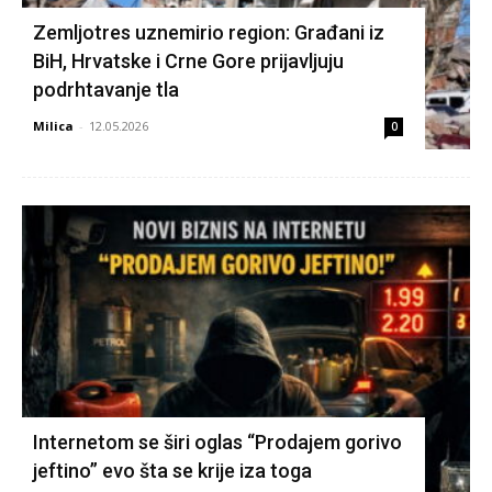
Zemljotres uznemirio region: Građani iz
BiH, Hrvatske i Crne Gore prijavljuju
podrhtavanje tla
Milica
-
12.05.2026
0
Internetom se širi oglas “Prodajem gorivo
jeftino” evo šta se krije iza toga