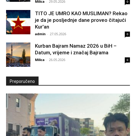
Milica
-
29.05.2026
0
TITO JE UMRO KAO MUSLIMAN? Rekao
je da je posljednje dane proveo čitajući
Kur'an
admin
-
27.05.2026
0
Kurban Bajram Namaz 2026 u BiH –
Datum, vrijeme i značaj Bajrama
Milica
-
26.05.2026
0
Preporučeno