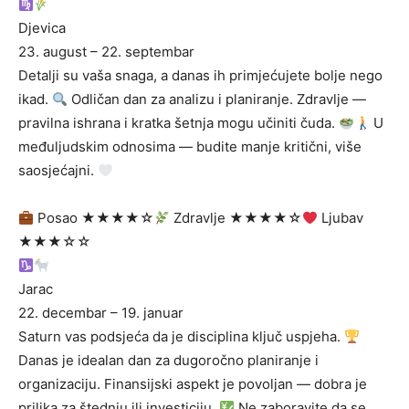
Djevica
23. august – 22. septembar
Detalji su vaša snaga, a danas ih primjećujete bolje nego
ikad.
Odličan dan za analizu i planiranje. Zdravlje —
pravilna ishrana i kratka šetnja mogu učiniti čuda.
U
međuljudskim odnosima — budite manje kritični, više
saosjećajni.
Posao ★★★★☆
Zdravlje ★★★★☆
Ljubav
★★★☆☆
Jarac
22. decembar – 19. januar
Saturn vas podsjeća da je disciplina ključ uspjeha.
Danas je idealan dan za dugoročno planiranje i
organizaciju. Finansijski aspekt je povoljan — dobra je
prilika za štednju ili investiciju.
Ne zaboravite da se