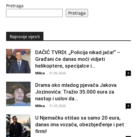
Pretraga
Pretraga
Najnovije vijesti
DAČIĆ TVRDI: „Policija nikad jača!“ –
Građani će danas moći vidjeti
helikoptere, specijalce i...
Milica
-
01.06.2026
0
Drama oko mladog pjevača Jakova
Jozinovića: Tražio 35.000 eura za
nastup i uslov da...
Milica
-
31.05.2026
0
U Njemačku otišao sa samo 20 eura,
danas ima vozača, obezbjeđenje i pet
firmi!