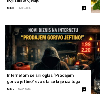
koji zaista djeluju
Milica
-
06.03.2026
0
Internetom se širi oglas “Prodajem
gorivo jeftino” evo šta se krije iza toga
Milica
-
10.03.2026
0