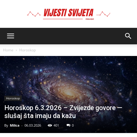
BIMA
Home
Horoskop
Horoskop
Horoskop 6.3.2026 – Zvijezde govore —
slušaj šta imaju da kažu
By
Milica
-
06.03.2026
401
0