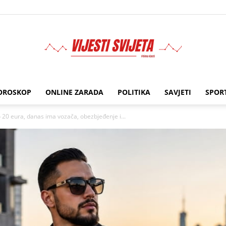
OROSKOP
ONLINE ZARADA
POLITIKA
SAVJETI
SPOR
BIMA
20 eura, danas ima vozača, obezbjeđenje i...