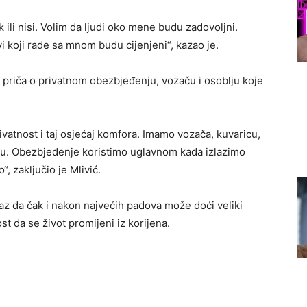
k ili nisi. Volim da ljudi oko mene budu zadovoljni.
vi koji rade sa mnom budu cijenjeni“, kazao je.
 priča o privatnom obezbjeđenju, vozaču i osoblju koje
vatnost i taj osjećaj komfora. Imamo vozača, kuvaricu,
 tu. Obezbjeđenje koristimo uglavnom kada izlazimo
 zaključio je Mlivić.
z da čak i nakon najvećih padova može doći veliki
st da se život promijeni iz korijena.