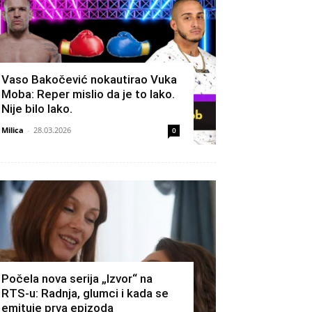
Vaso Bakočević nokautirao Vuka
Moba: Reper mislio da je to lako.
Nije bilo lako.
Milica
-
28.03.2026
0
Počela nova serija „Izvor“ na
RTS-u: Radnja, glumci i kada se
emituje prva epizoda