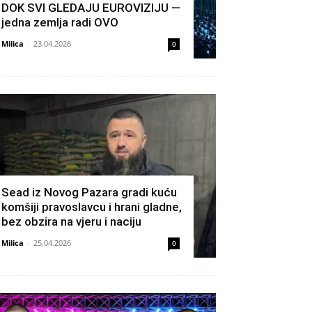
DOK SVI GLEDAJU EUROVIZIJU —
jedna zemlja radi OVO
Milica
-
23.04.2026
0
Sead iz Novog Pazara gradi kuću
komšiji pravoslavcu i hrani gladne,
bez obzira na vjeru i naciju
Milica
-
25.04.2026
0