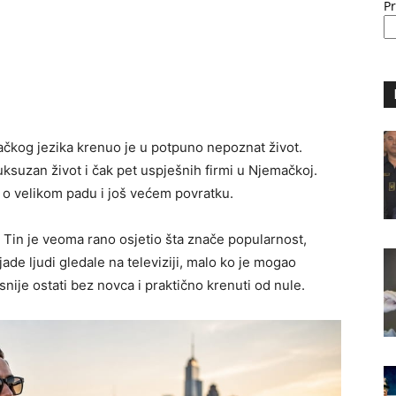
P
čkog jezika krenuo je u potpuno nepoznat život.
ksuzan život i čak pet uspješnih firmi u Njemačkoj.
o o velikom padu i još većem povratku.
, Tin je veoma rano osjetio šta znače popularnost,
jade ljudi gledale na televiziji, malo ko je mogao
nije ostati bez novca i praktično krenuti od nule.