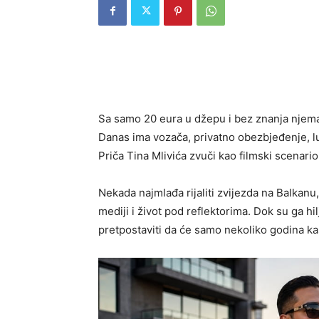
Sa samo 20 eura u džepu i bez znanja njema
Danas ima vozača, privatno obezbjeđenje, lu
Priča Tina Mlivića zvuči kao filmski scenari
Nekada najmlađa rijaliti zvijezda na Balkanu
mediji i život pod reflektorima. Dok su ga hil
pretpostaviti da će samo nekoliko godina kas