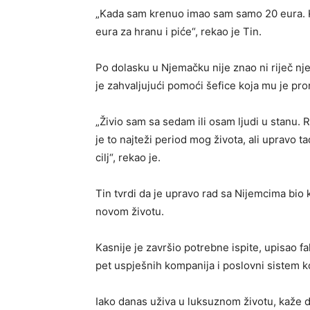
„Kada sam krenuo imao sam samo 20 eura. Kar
eura za hranu i piće“, rekao je Tin.
Po dolasku u Njemačku nije znao ni riječ nj
je zahvaljujući pomoći šefice koja mu je pro
„Živio sam sa sedam ili osam ljudi u stanu. 
je to najteži period mog života, ali upravo 
cilj“, rekao je.
Tin tvrdi da je upravo rad sa Nijemcima bio 
novom životu.
Kasnije je završio potrebne ispite, upisao fa
pet uspješnih kompanija i poslovni sistem koj
Iako danas uživa u luksuznom životu, kaže d