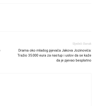
Sljedeći članak
e
Drama oko mladog pjevača Jakova Jozinovića:
Tražio 35.000 eura za nastup i uslov da se kaže
da je pjevao besplatno