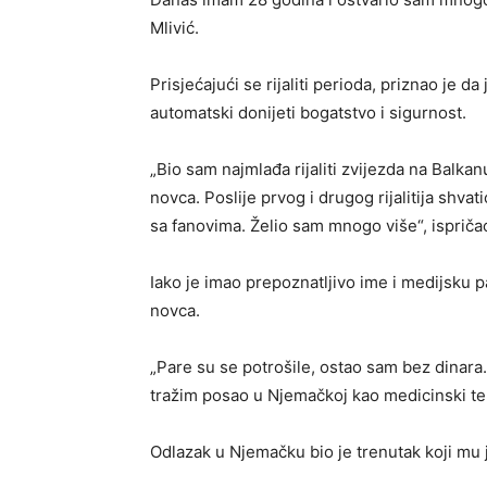
Mlivić.
Prisjećajući se rijaliti perioda, priznao je 
automatski donijeti bogatstvo i sigurnost.
„Bio sam najmlađa rijaliti zvijezda na Balka
novca. Poslije prvog i drugog rijalitija shva
sa fanovima. Želio sam mnogo više“, ispričao
Iako je imao prepoznatljivo ime i medijsku p
novca.
„Pare su se potrošile, ostao sam bez dinara.
tražim posao u Njemačkoj kao medicinski tehn
Odlazak u Njemačku bio je trenutak koji mu j