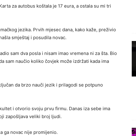
ta za autobus koštala je 17 eura, a ostala su mi tri
emačkog jezika. Prvih mjesec dana, kako kaže, preživio
našla smještaj i posudila novac.
Radio sam dva posla i nisam imao vremena ni za šta. Bio
tada sam naučio koliko čovjek može izdržati kada ima
ključan da brzo nauči jezik i prilagodi se potpuno
kultet i otvorio svoju prvu firmu. Danas iza sebe ima
i zapošljava veliki broj ljudi.
a ga novac nije promijenio.