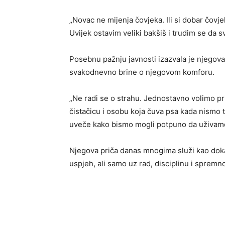
„Novac ne mijenja čovjeka. Ili si dobar čovje
Uvijek ostavim veliki bakšiš i trudim se da s
Posebnu pažnju javnosti izazvala je njegova
svakodnevno brine o njegovom komforu.
„Ne radi se o strahu. Jednostavno volimo pri
čistačicu i osobu koja čuva psa kada nismo
uveče kako bismo mogli potpuno da uživamo“,
Njegova priča danas mnogima služi kao doka
uspjeh, ali samo uz rad, disciplinu i spremno