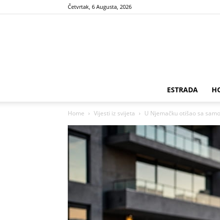
Četvrtak, 6 Augusta, 2026
ESTRADA
H
Home
Vijesti iz svijeta
U Njemačku otišao sa samo 