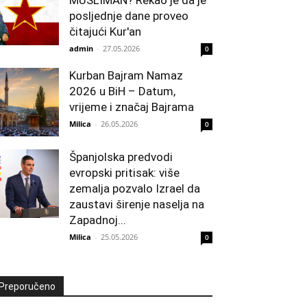
posljednje dane proveo
čitajući Kur'an
admin
-
27.05.2026
0
Kurban Bajram Namaz
2026 u BiH – Datum,
vrijeme i značaj Bajrama
Milica
-
26.05.2026
0
Španjolska predvodi
evropski pritisak: više
zemalja pozvalo Izrael da
zaustavi širenje naselja na
Zapadnoj...
Milica
-
25.05.2026
0
Preporučeno