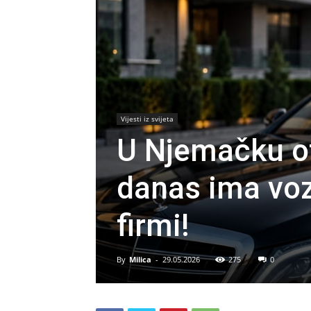
Vijesti iz svijeta
U Njemačku ot
danas ima voz
firmi!
By
Milica
-
29.05.2026
275
0