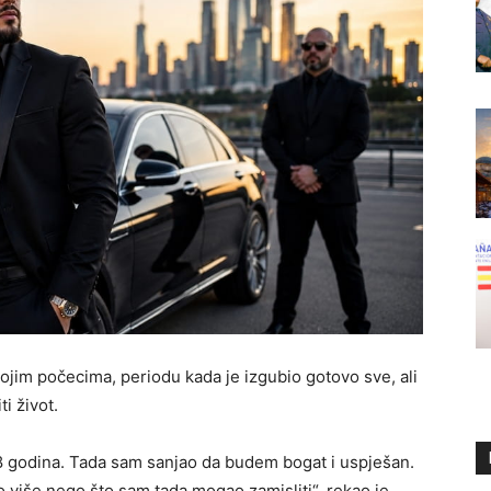
ojim počecima, periodu kada je izgubio gotovo sve, ali
i život.
18 godina. Tada sam sanjao da budem bogat i uspješan.
više nego što sam tada mogao zamisliti“, rekao je