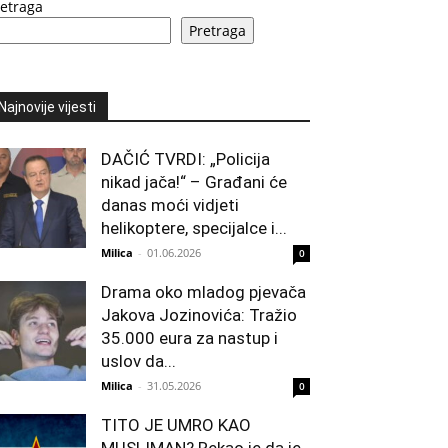
retraga
Pretraga
Najnovije vijesti
DAČIĆ TVRDI: „Policija
nikad jača!“ – Građani će
danas moći vidjeti
helikoptere, specijalce i...
Milica
-
01.06.2026
0
Drama oko mladog pjevača
Jakova Jozinovića: Tražio
35.000 eura za nastup i
uslov da...
Milica
-
31.05.2026
0
TITO JE UMRO KAO
MUSLIMAN? Rekao je da je