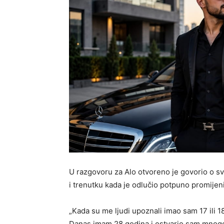
U razgovoru za Alo otvoreno je govorio o sv
i trenutku kada je odlučio potpuno promijenit
„Kada su me ljudi upoznali imao sam 17 ili 
Danas imam 28 godina i ostvario sam mnogo 