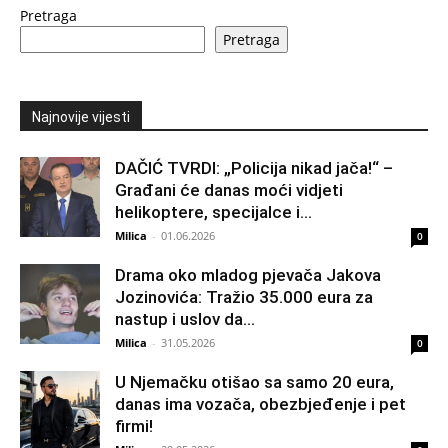
Pretraga
Pretraga
Najnovije vijesti
DAČIĆ TVRDI: „Policija nikad jača!“ –
Građani će danas moći vidjeti
helikoptere, specijalce i...
Milica
-
01.06.2026
0
Drama oko mladog pjevača Jakova
Jozinovića: Tražio 35.000 eura za
nastup i uslov da...
Milica
-
31.05.2026
0
U Njemačku otišao sa samo 20 eura,
danas ima vozača, obezbjeđenje i pet
firmi!