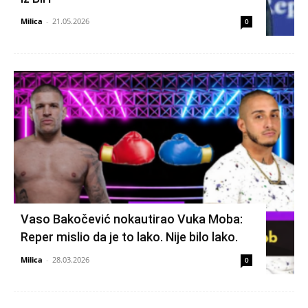
Milica
-
21.05.2026
0
Vaso Bakočević nokautirao Vuka Moba:
Reper mislio da je to lako. Nije bilo lako.
Milica
-
28.03.2026
0