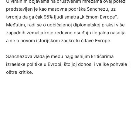
U viralnim objavama na društvenim mrežama ovaj potez
predstavljen je kao masovna podrška Sanchezu, uz
tvrdnju da ga čak 95% ljudi smatra „kičmom Evrope“.
Međutim, radi se o uobičajenoj diplomatskoj praksi više
zapadnih zemalja koje redovno osuđuju ilegalna naselja,
a ne o novom istorijskom zaokretu čitave Evrope.
Sanchezova vlada je među najglasnijim kritičarima
izraelske politike u Evropi, što joj donosi i velike pohvale i
oštre kritike.