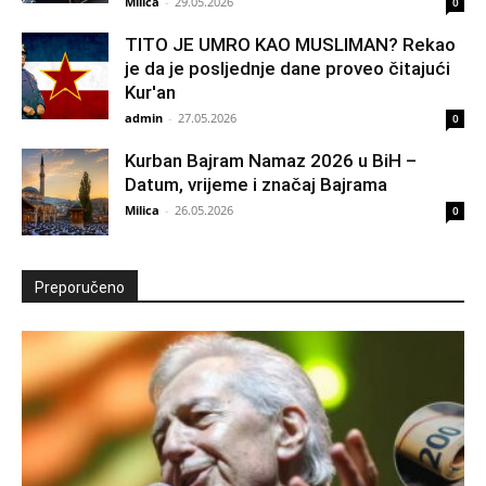
Milica
-
29.05.2026
0
TITO JE UMRO KAO MUSLIMAN? Rekao
je da je posljednje dane proveo čitajući
Kur'an
admin
-
27.05.2026
0
Kurban Bajram Namaz 2026 u BiH –
Datum, vrijeme i značaj Bajrama
Milica
-
26.05.2026
0
Preporučeno