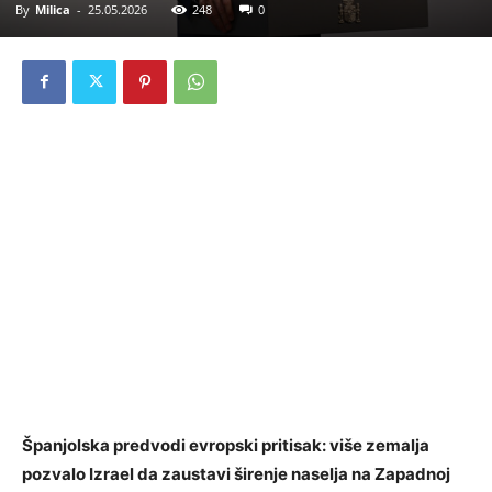
By
Milica
-
25.05.2026
248
0
Španjolska predvodi evropski pritisak: više zemalja
pozvalo Izrael da zaustavi širenje naselja na Zapadnoj