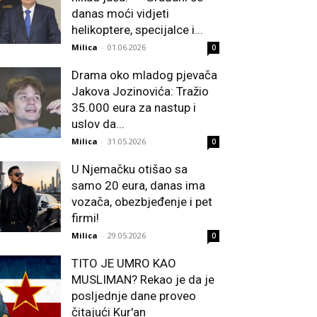
danas moći vidjeti
helikoptere, specijalce i...
Milica
-
01.06.2026
0
Drama oko mladog pjevača
Jakova Jozinovića: Tražio
35.000 eura za nastup i
uslov da...
Milica
-
31.05.2026
0
U Njemačku otišao sa
samo 20 eura, danas ima
vozača, obezbjeđenje i pet
firmi!
Milica
-
29.05.2026
0
TITO JE UMRO KAO
MUSLIMAN? Rekao je da je
posljednje dane proveo
čitajući Kur'an