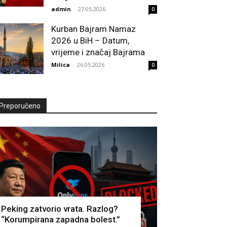
admin
-
27.05.2026
0
Kurban Bajram Namaz
2026 u BiH – Datum,
vrijeme i značaj Bajrama
Milica
-
26.05.2026
0
Preporučeno
Peking zatvorio vrata. Razlog?
“Korumpirana zapadna bolest.”