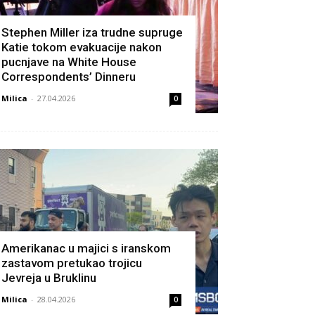
Stephen Miller iza trudne supruge
Katie tokom evakuacije nakon
pucnjave na White House
Correspondents’ Dinneru
Milica
-
27.04.2026
0
Amerikanac u majici s iranskom
zastavom pretukao trojicu
Jevreja u Bruklinu
Milica
-
28.04.2026
0