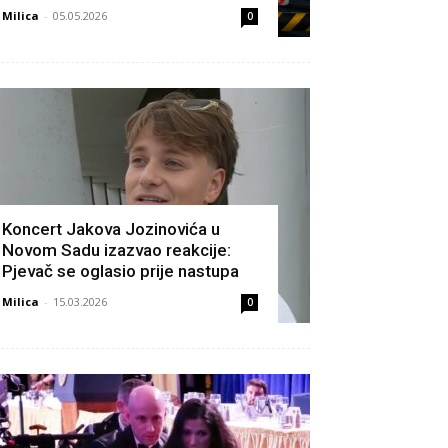
Milica
-
05.05.2026
0
Koncert Jakova Jozinovića u
Novom Sadu izazvao reakcije:
Pjevač se oglasio prije nastupa
Milica
-
15.03.2026
0