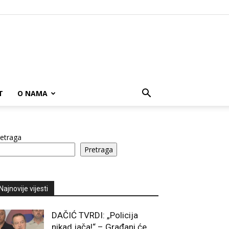
T
O NAMA
etraga
Pretraga
Najnovije vijesti
DAČIĆ TVRDI: „Policija
nikad jača!“ – Građani će