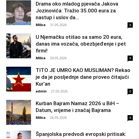
Drama oko mladog pjevača Jakova
Jozinovića: Tražio 35.000 eura za
nastup i uslov da...
Milica
-
31.05.2026
0
U Njemačku otišao sa samo 20 eura,
danas ima vozača, obezbjeđenje i pet
firmi!
Milica
-
29.05.2026
0
TITO JE UMRO KAO MUSLIMAN? Rekao
je da je posljednje dane proveo čitajući
Kur'an
admin
-
27.05.2026
0
Kurban Bajram Namaz 2026 u BiH –
Datum, vrijeme i značaj Bajrama
Milica
-
26.05.2026
0
Španjolska predvodi evropski pritisak: