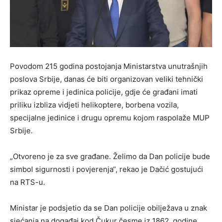
Povodom 215 godina postojanja Ministarstva unutrašnjih
poslova Srbije, danas će biti organizovan veliki tehnički
prikaz opreme i jedinica policije, gdje će građani imati
priliku izbliza vidjeti helikoptere, borbena vozila,
specijalne jedinice i drugu opremu kojom raspolaže MUP
Srbije.
„Otvoreno je za sve građane. Želimo da Dan policije bude
simbol sigurnosti i povjerenja“, rekao je Dačić gostujući
na RTS-u.
Ministar je podsjetio da se Dan policije obilježava u znak
sjećanja na događaj kod Čukur česme iz 1862. godine,