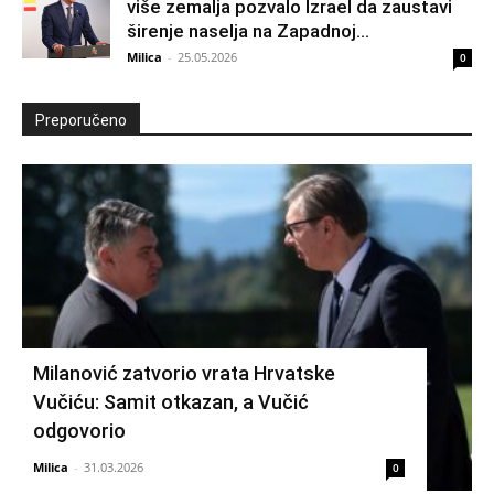
više zemalja pozvalo Izrael da zaustavi
širenje naselja na Zapadnoj...
Milica
-
25.05.2026
0
Preporučeno
Milanović zatvorio vrata Hrvatske
Vučiću: Samit otkazan, a Vučić
odgovorio
Milica
-
31.03.2026
0