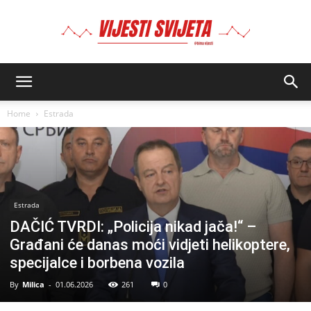
BIMA
Home
Estrada
Estrada
DAČIĆ TVRDI: „Policija nikad jača!“ –
Građani će danas moći vidjeti helikoptere,
specijalce i borbena vozila
By
Milica
-
01.06.2026
261
0