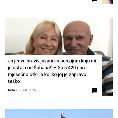
Ja jedva preživljavam sa penzijom koja mi
je ostala od Šabana!” – Sa 5.420 eura
mjesečno otkrila koliko joj je zapravo
teško
Milica
-
14.03.2026
0