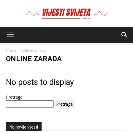
BIMA
Home
Online zarada
ONLINE ZARADA
No posts to display
Pretraga
Pretraga
Najnovije vijesti