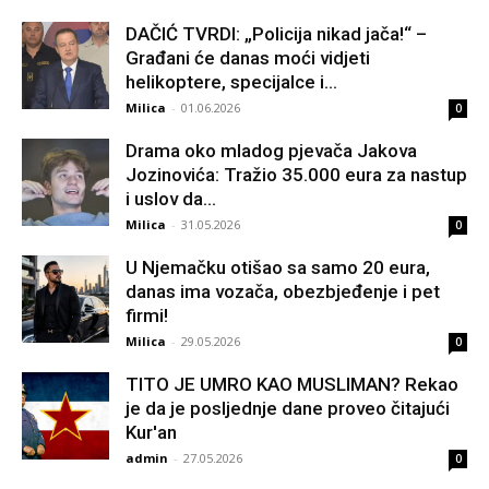
DAČIĆ TVRDI: „Policija nikad jača!“ –
Građani će danas moći vidjeti
helikoptere, specijalce i...
Milica
-
01.06.2026
0
Drama oko mladog pjevača Jakova
Jozinovića: Tražio 35.000 eura za nastup
i uslov da...
Milica
-
31.05.2026
0
U Njemačku otišao sa samo 20 eura,
danas ima vozača, obezbjeđenje i pet
firmi!
Milica
-
29.05.2026
0
TITO JE UMRO KAO MUSLIMAN? Rekao
je da je posljednje dane proveo čitajući
Kur'an
admin
-
27.05.2026
0