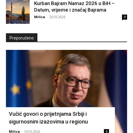
Kurban Bajram Namaz 2026 u BiH –
Datum, vrijeme i značaj Bajrama
Milica
-
26.05.2026
0
Preporučeno
Vučić govori o prijetnjama Srbiji i
sigurnosnim izazovima u regionu
Milica
-
14.03.2026
0