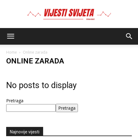
BIMA
Home
Online zarada
ONLINE ZARADA
No posts to display
Pretraga
Pretraga
Najnovije vijesti