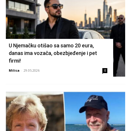
U Njemačku otišao sa samo 20 eura,
danas ima vozača, obezbjeđenje i pet
firmi!
Milica
-
29.05.2026
0