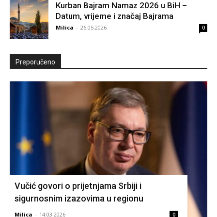
Kurban Bajram Namaz 2026 u BiH –
Datum, vrijeme i značaj Bajrama
Milica
-
26.05.2026
0
Preporučeno
Vučić govori o prijetnjama Srbiji i
sigurnosnim izazovima u regionu
Milica
-
14.03.2026
0