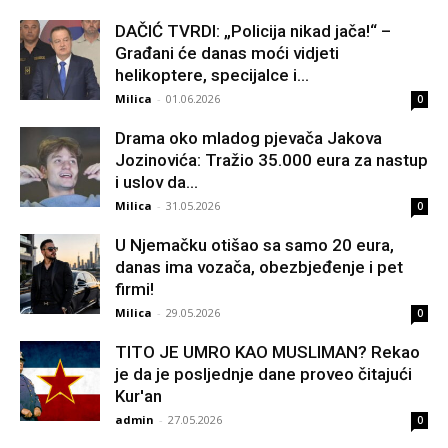
DAČIĆ TVRDI: „Policija nikad jača!“ –
Građani će danas moći vidjeti
helikoptere, specijalce i...
Milica
-
01.06.2026
0
Drama oko mladog pjevača Jakova
Jozinovića: Tražio 35.000 eura za nastup
i uslov da...
Milica
-
31.05.2026
0
U Njemačku otišao sa samo 20 eura,
danas ima vozača, obezbjeđenje i pet
firmi!
Milica
-
29.05.2026
0
TITO JE UMRO KAO MUSLIMAN? Rekao
je da je posljednje dane proveo čitajući
Kur'an
admin
-
27.05.2026
0