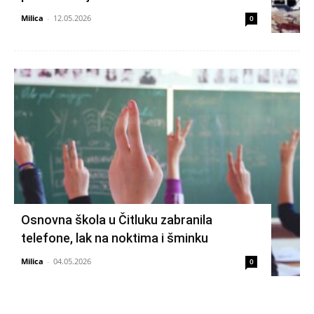
Milica
-
12.05.2026
0
Osnovna škola u Čitluku zabranila
telefone, lak na noktima i šminku
Milica
-
04.05.2026
0