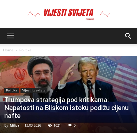
BIMA
Home
Politika
Politika
Vijesti iz svijeta
Trumpova strategija pod kritikama:
Napetosti na Bliskom istoku podižu cijenu
nafte
By
Milica
-
13.03.2026
1021
0