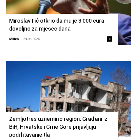
Miroslav Ilić otkrio da mu je 3.000 eura
dovoljno za mjesec dana
Milica
-
24.03.2026
0
Zemljotres uznemirio region: Građani iz
BiH, Hrvatske i Crne Gore prijavljuju
podrhtavanje tla