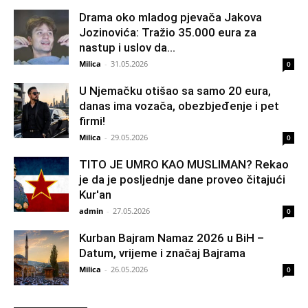
Drama oko mladog pjevača Jakova
Jozinovića: Tražio 35.000 eura za
nastup i uslov da...
Milica
-
31.05.2026
0
U Njemačku otišao sa samo 20 eura,
danas ima vozača, obezbjeđenje i pet
firmi!
Milica
-
29.05.2026
0
TITO JE UMRO KAO MUSLIMAN? Rekao
je da je posljednje dane proveo čitajući
Kur'an
admin
-
27.05.2026
0
Kurban Bajram Namaz 2026 u BiH –
Datum, vrijeme i značaj Bajrama
Milica
-
26.05.2026
0