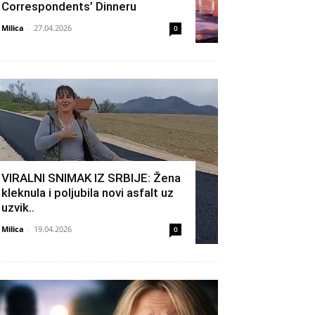
Correspondents’ Dinneru
Milica
-
27.04.2026
0
VIRALNI SNIMAK IZ SRBIJE: Žena
kleknula i poljubila novi asfalt uz
uzvik..
Milica
-
19.04.2026
0