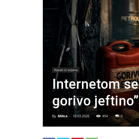
Vijesti iz svijeta
Internetom se
gorivo jeftino”
By
Milica
-
10.03.2026
454
0