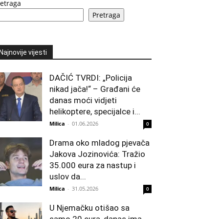
retraga
Pretraga
Najnovije vijesti
DAČIĆ TVRDI: „Policija
nikad jača!“ – Građani će
danas moći vidjeti
helikoptere, specijalce i...
Milica
-
01.06.2026
0
Drama oko mladog pjevača
Jakova Jozinovića: Tražio
35.000 eura za nastup i
uslov da...
Milica
-
31.05.2026
0
U Njemačku otišao sa
samo 20 eura, danas ima