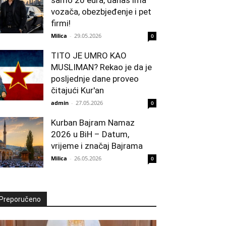
vozača, obezbjeđenje i pet
firmi!
Milica
-
29.05.2026
0
TITO JE UMRO KAO
MUSLIMAN? Rekao je da je
posljednje dane proveo
čitajući Kur'an
admin
-
27.05.2026
0
Kurban Bajram Namaz
2026 u BiH – Datum,
vrijeme i značaj Bajrama
Milica
-
26.05.2026
0
Preporučeno