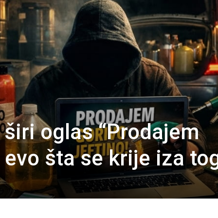
 širi oglas “Prodajem
 evo šta se krije iza to