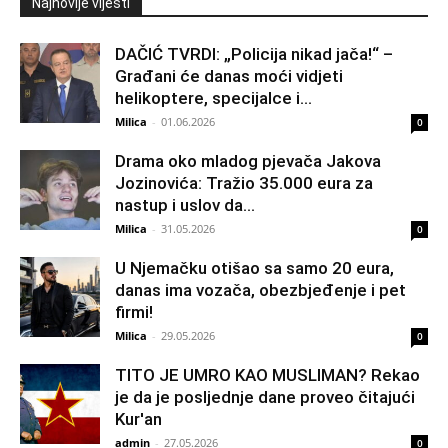
Najnovije vijesti
DAČIĆ TVRDI: „Policija nikad jača!“ –
Građani će danas moći vidjeti
helikoptere, specijalce i...
Milica
-
01.06.2026
0
Drama oko mladog pjevača Jakova
Jozinovića: Tražio 35.000 eura za
nastup i uslov da...
Milica
-
31.05.2026
0
U Njemačku otišao sa samo 20 eura,
danas ima vozača, obezbjeđenje i pet
firmi!
Milica
-
29.05.2026
0
TITO JE UMRO KAO MUSLIMAN? Rekao
je da je posljednje dane proveo čitajući
Kur'an
admin
-
27.05.2026
0