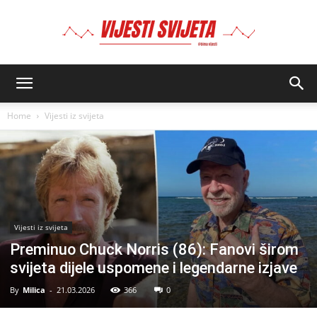
BIMA
Home
Vijesti iz svijeta
Vijesti iz svijeta
Preminuo Chuck Norris (86): Fanovi širom
svijeta dijele uspomene i legendarne izjave
By
Milica
-
21.03.2026
366
0