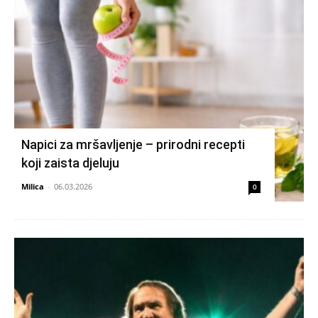
Napici za mršavljenje – prirodni recepti
koji zaista djeluju
Milica
-
06.03.2026
0