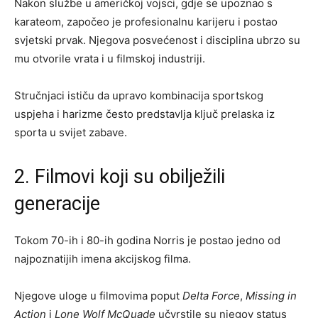
Nakon službe u američkoj vojsci, gdje se upoznao s
karateom, započeo je profesionalnu karijeru i postao
svjetski prvak. Njegova posvećenost i disciplina ubrzo su
mu otvorile vrata i u filmskoj industriji.
Stručnjaci ističu da upravo kombinacija sportskog
uspjeha i harizme često predstavlja ključ prelaska iz
sporta u svijet zabave.
2. Filmovi koji su obilježili
generacije
Tokom 70-ih i 80-ih godina Norris je postao jedno od
najpoznatijih imena akcijskog filma.
Njegove uloge u filmovima poput
Delta Force
,
Missing in
Action
i
Lone Wolf McQuade
učvrstile su njegov status