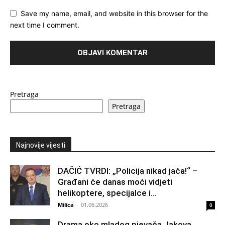
Save my name, email, and website in this browser for the
next time I comment.
Pretraga
Pretraga
Najnovije vijesti
DAČIĆ TVRDI: „Policija nikad jača!“ –
Građani će danas moći vidjeti
helikoptere, specijalce i...
Milica
-
01.06.2026
0
Drama oko mladog pjevača Jakova