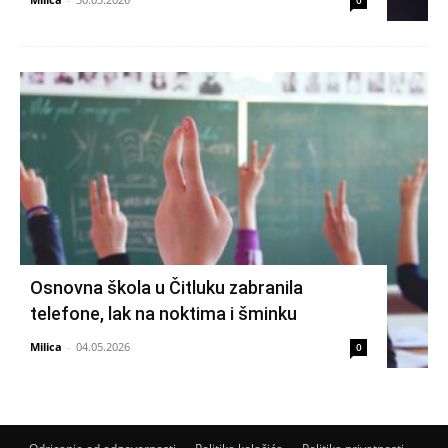
0
Osnovna škola u Čitluku zabranila
telefone, lak na noktima i šminku
Milica
-
04.05.2026
0