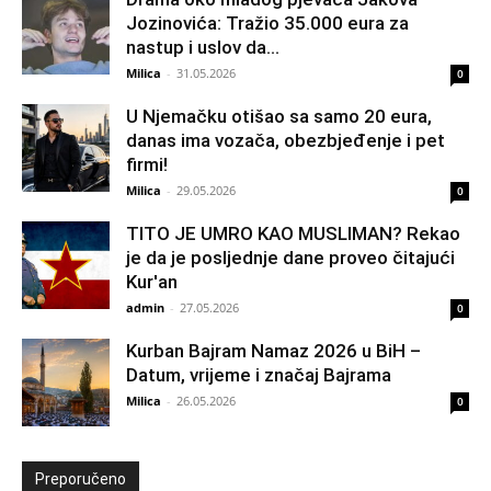
Jozinovića: Tražio 35.000 eura za
nastup i uslov da...
Milica
-
31.05.2026
0
U Njemačku otišao sa samo 20 eura,
danas ima vozača, obezbjeđenje i pet
firmi!
Milica
-
29.05.2026
0
TITO JE UMRO KAO MUSLIMAN? Rekao
je da je posljednje dane proveo čitajući
Kur'an
admin
-
27.05.2026
0
Kurban Bajram Namaz 2026 u BiH –
Datum, vrijeme i značaj Bajrama
Milica
-
26.05.2026
0
Preporučeno