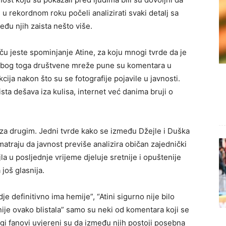
u rekordnom roku počeli analizirati svaki detalj sa
među njih zaista nešto više.
iču jeste spominjanje Atine, za koju mnogi tvrde da je
 zbog toga društvene mreže pune su komentara u
cija nakon što su se fotografije pojavile u javnosti.
ta dešava iza kulisa, internet već danima bruji o
za drugim. Jedni tvrde kako se između Džejle i Duška
atraju da javnost previše analizira običan zajednički
jla u posljednje vrijeme djeluje sretnije i opuštenije
još glasnija.
je definitivno ima hemije”, “Atini sigurno nije bilo
 nije ovako blistala” samo su neki od komentara koji se
 fanovi uvjereni su da između njih postoji posebna