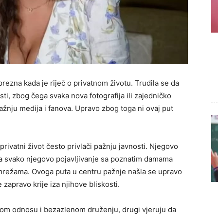
prezna kada je riječ o privatnom životu. Trudila se da
osti, zbog čega svaka nova fotografija ili zajedničko
žnju medija i fanova. Upravo zbog toga ni ovaj put
privatni život često privlači pažnju javnosti. Njegovo
 a svako njegovo pojavljivanje sa poznatim damama
režama. Ovoga puta u centru pažnje našla se upravo
 zapravo krije iza njihove bliskosti.
jskom odnosu i bezazlenom druženju, drugi vjeruju da