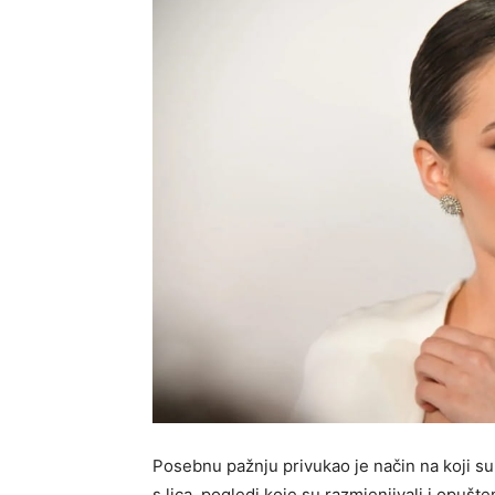
Posebnu pažnju privukao je način na koji su 
s lica, pogledi koje su razmjenjivali i opušte