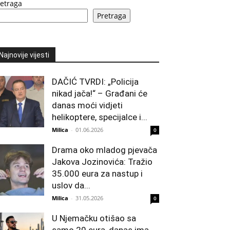
retraga
Pretraga
Najnovije vijesti
DAČIĆ TVRDI: „Policija
nikad jača!“ – Građani će
danas moći vidjeti
helikoptere, specijalce i...
Milica
-
01.06.2026
0
Drama oko mladog pjevača
Jakova Jozinovića: Tražio
35.000 eura za nastup i
uslov da...
Milica
-
31.05.2026
0
U Njemačku otišao sa
samo 20 eura, danas ima