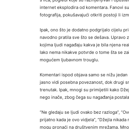
internet eksplodira od komentara. Fanovi su 
fotografija, pokušavajući otkriti postoji li iz
Ipak, ono što je dodatno podgrijalo cijelu pr
navodno pratila sve što se dešava. Upravo
kojima ljudi nagađaju kakva je bila njena reak
Iako nema nikakve potvrde o tome šta se zais
mogućem ljubavnom trouglu.
Komentari ispod objava samo se nižu jedan 
jasno vidi posebna povezanost, dok drugi sm
trenutak. Ipak, mnogi su primijetili kako Dže
nego inače, zbog čega su nagađanja postala 
“Ne gledaju se ljudi ovako bez razloga”, “Ovd
prijatno kada je ovo vidjela”, “Džejla nikada
mogu pronaći na društvenim mrežama. Mnogi