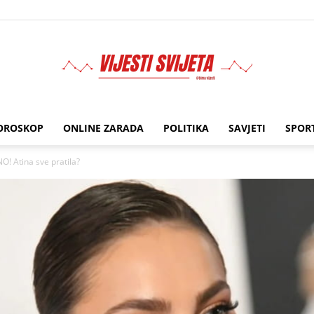
OROSKOP
ONLINE ZARADA
POLITIKA
SAVJETI
SPOR
BIMA
 Atina sve pratila?