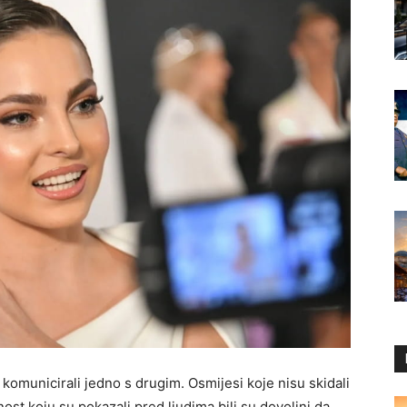
komunicirali jedno s drugim. Osmijesi koje nisu skidali
nost koju su pokazali pred ljudima bili su dovoljni da