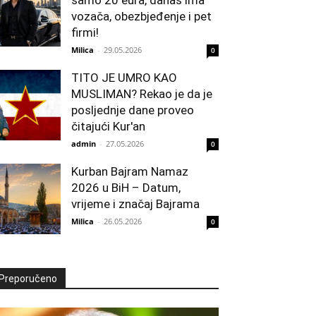
vozača, obezbjeđenje i pet
firmi!
Milica
-
29.05.2026
0
TITO JE UMRO KAO
MUSLIMAN? Rekao je da je
posljednje dane proveo
čitajući Kur'an
admin
-
27.05.2026
0
Kurban Bajram Namaz
2026 u BiH – Datum,
vrijeme i značaj Bajrama
Milica
-
26.05.2026
0
Preporučeno