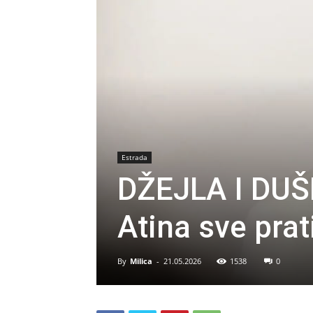
Estrada
DŽEJLA I DU
Atina sve prat
By
Milica
-
21.05.2026
1538
0