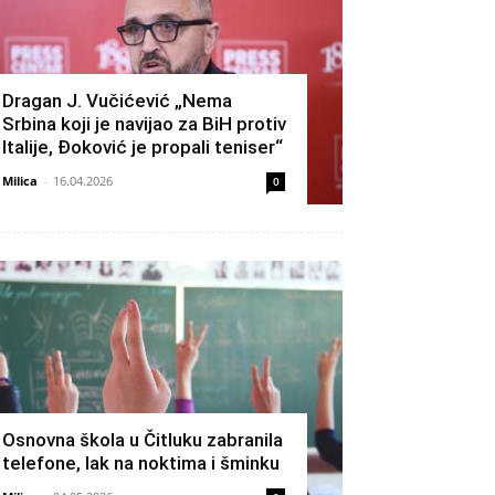
Dragan J. Vučićević „Nema
Srbina koji je navijao za BiH protiv
Italije, Đoković je propali teniser“
Milica
-
16.04.2026
0
Osnovna škola u Čitluku zabranila
telefone, lak na noktima i šminku