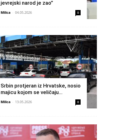
jevrejski narod je zao”
Milica
-
04.05.2026
0
Srbin protjeran iz Hrvatske, nosio
majicu kojom se veličaju…
Milica
-
13.05.2026
0