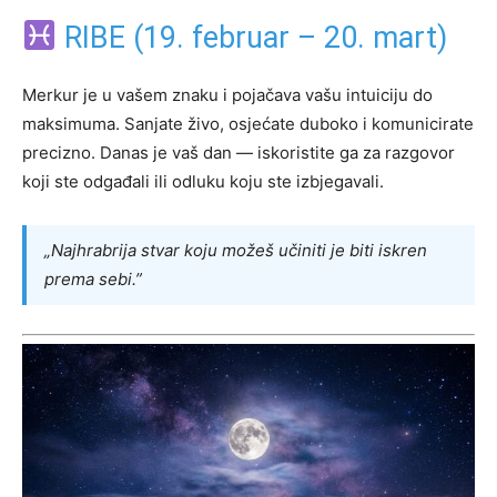
RIBE (19. februar – 20. mart)
Merkur je u vašem znaku i pojačava vašu intuiciju do
maksimuma. Sanjate živo, osjećate duboko i komunicirate
precizno. Danas je vaš dan — iskoristite ga za razgovor
koji ste odgađali ili odluku koju ste izbjegavali.
„Najhrabrija stvar koju možeš učiniti je biti iskren
prema sebi.”