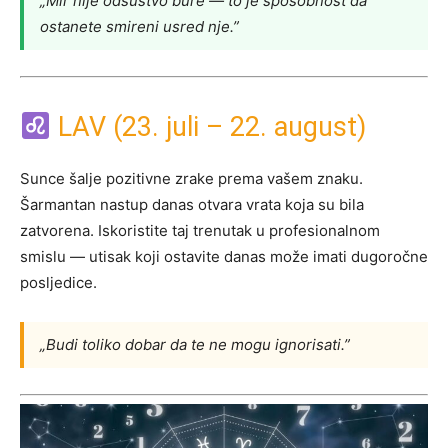
„Mir nije odsustvo bure — to je sposobnost da
ostanete smireni usred nje.”
LAV (23. juli – 22. august)
Sunce šalje pozitivne zrake prema vašem znaku.
Šarmantan nastup danas otvara vrata koja su bila
zatvorena. Iskoristite taj trenutak u profesionalnom
smislu — utisak koji ostavite danas može imati dugoročne
posljedice.
„Budi toliko dobar da te ne mogu ignorisati.”