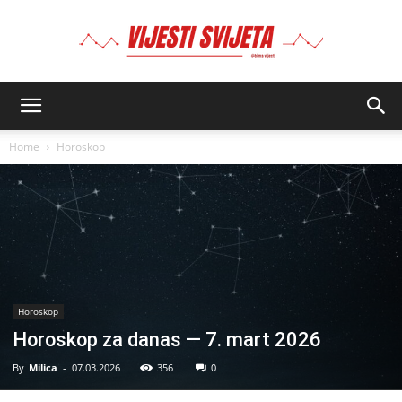
BIMA
Home
Horoskop
Horoskop
Horoskop za danas — 7. mart 2026
By
Milica
-
07.03.2026
356
0