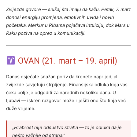
Zvijezde govore — slušaj šta imaju da kažu. Petak, 7. mart
donosi energiju promjena, emotivnih uvida i novih
početaka. Merkur u Ribama pojačava intuiciju, dok Mars u
Raku poziva na oprez u komunikaciji.
OVAN (21. mart – 19. april)
Danas osjećate snažan poriv da krenete naprijed, ali
zvijezde savjetuju strpljenje. Finansijska odluka koja vas
čeka bolje je odgoditi za narednih nekoliko dana. U
ljubavi — iskren razgovor može riješiti ono što tinjа već
duže vrijeme.
„Hrabrost nije odsustvo straha — to je odluka da je
nešto važnije od straha.”