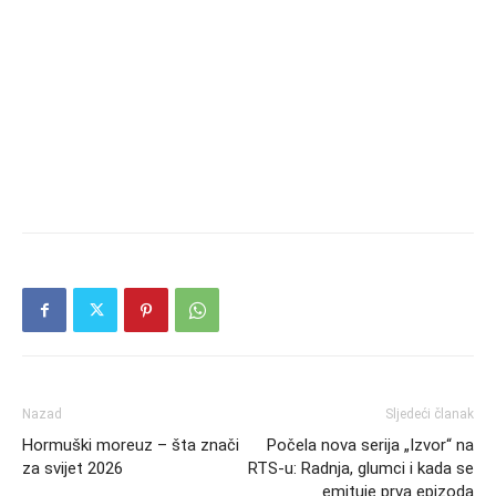
Nazad
Sljedeći članak
Hormuški moreuz – šta znači
Počela nova serija „Izvor“ na
za svijet 2026
RTS-u: Radnja, glumci i kada se
emituje prva epizoda