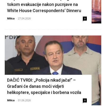
tokom evakuacije nakon pucnjave na
White House Correspondents’ Dinneru
Milica
-
27.04.2026
0
DAČIĆ TVRDI: „Policija nikad jača!“ –
Građani će danas moći vidjeti
helikoptere, specijalce i borbena vozila
Milica
-
01.06.2026
0