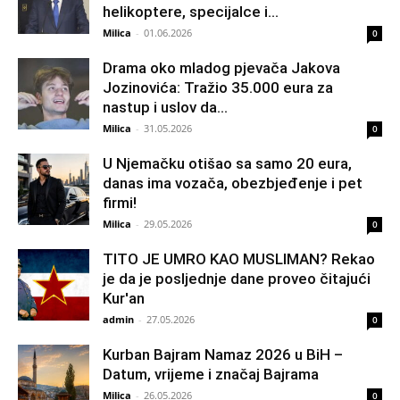
helikoptere, specijalce i...
Milica
-
01.06.2026
0
Drama oko mladog pjevača Jakova
Jozinovića: Tražio 35.000 eura za
nastup i uslov da...
Milica
-
31.05.2026
0
U Njemačku otišao sa samo 20 eura,
danas ima vozača, obezbjeđenje i pet
firmi!
Milica
-
29.05.2026
0
TITO JE UMRO KAO MUSLIMAN? Rekao
je da je posljednje dane proveo čitajući
Kur'an
admin
-
27.05.2026
0
Kurban Bajram Namaz 2026 u BiH –
Datum, vrijeme i značaj Bajrama
Milica
-
26.05.2026
0