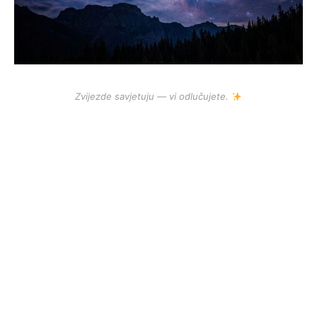
Zvijezde savjetuju — vi odlučujete.