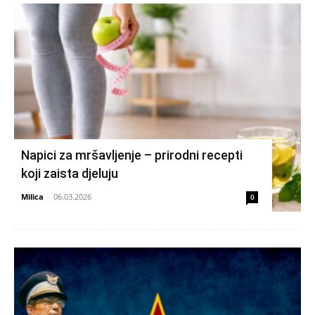
Napici za mršavljenje – prirodni recepti
koji zaista djeluju
Milica
-
06.03.2026
0